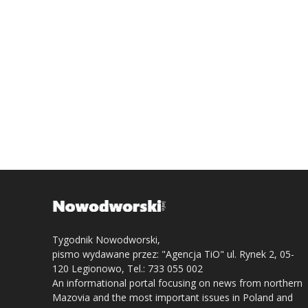
Tygodnik Nowodworski,
pismo wydawane przez: "Agencja TiO" ul. Rynek 2, 05-
120 Legionowo, Tel.: 733 055 002
An informational portal focusing on news from northern
Mazovia and the most important issues in Poland and