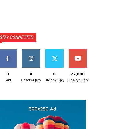
STAY CONNECTED
0
0
0
22,800
Fani
Obserwujący
Obserwujący
Subskrybujący