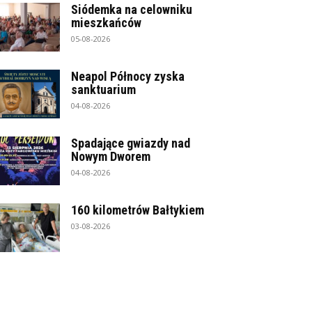
Siódemka na celowniku
mieszkańców
05-08-2026
Neapol Północy zyska
sanktuarium
04-08-2026
Spadające gwiazdy nad
Nowym Dworem
04-08-2026
160 kilometrów Bałtykiem
03-08-2026