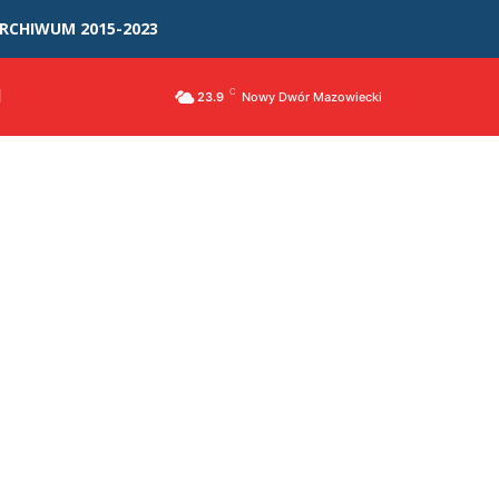
RCHIWUM 2015-2023
I
C
23.9
Nowy Dwór Mazowiecki