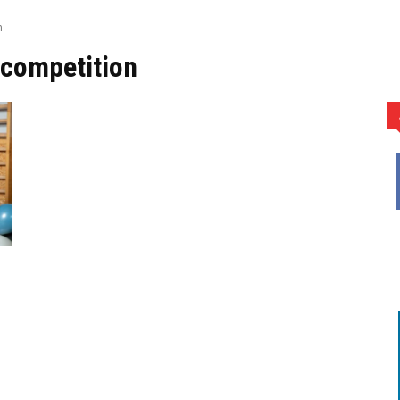
n
 competition