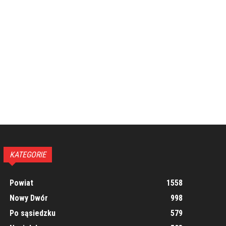
KATEGORIE
Powiat
1558
Nowy Dwór
998
Po sąsiedzku
579