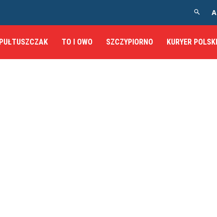
A
PUŁTUSZCZAK
TO I OWO
SZCZYPIORNO
KURYER POLSK