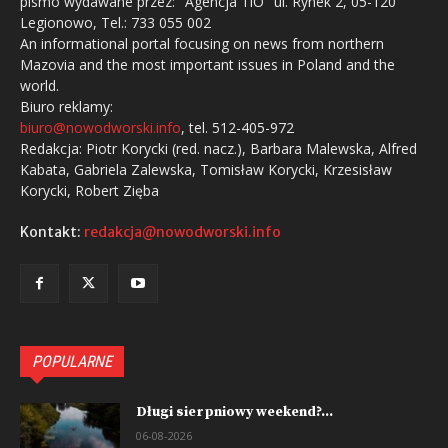
pismo wydawane przez: "Agencja TiO" ul. Rynek 2, 05-120
Legionowo, Tel.: 733 055 002
An informational portal focusing on news from northern
Mazovia and the most important issues in Poland and the
world.
Biuro reklamy:
biuro@nowodworski.info
, tel. 512-405-972
Redakcja: Piotr Korycki (red. nacz.), Barbara Malewska, Alfred
Kabata, Gabriela Zalewska, Tomisław Korycki, Krzesisław
Korycki, Robert Zięba
Kontakt:
redakcja@nowodworski.info
POPULARNE
Długi sierpniowy weekend?...
06-08-2026