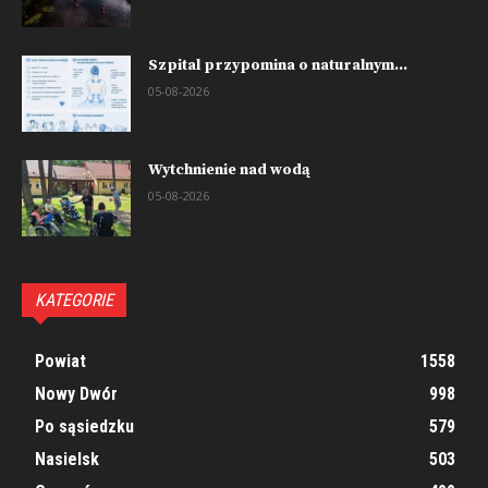
Szpital przypomina o naturalnym...
05-08-2026
Wytchnienie nad wodą
05-08-2026
KATEGORIE
Powiat
1558
Nowy Dwór
998
Po sąsiedzku
579
Nasielsk
503