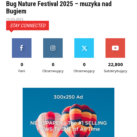
Bug Nature Festival 2025 – muzyka nad
Bugiem
13-05-2025
STAY CONNECTED
0
0
0
22,800
Fani
Obserwujący
Obserwujący
Subskrybujący