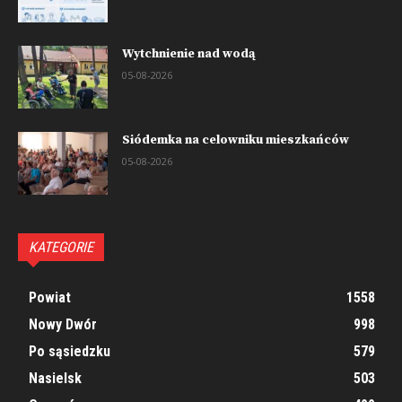
Wytchnienie nad wodą
05-08-2026
Siódemka na celowniku mieszkańców
05-08-2026
KATEGORIE
Powiat
1558
Nowy Dwór
998
Po sąsiedzku
579
Nasielsk
503