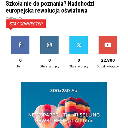
Szkoła nie do poznania? Nadchodzi
europejska rewolucja oświatowa
19-05-2025
STAY CONNECTED
0
0
0
22,800
Fani
Obserwujący
Obserwujący
Subskrybujący