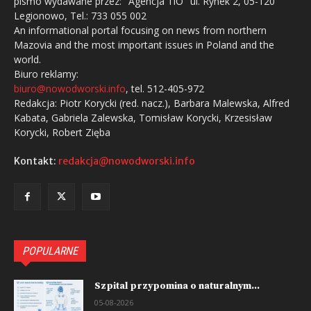
pismo wydawane przez: "Agencja TiO" ul. Rynek 2, 05-120
Legionowo, Tel.: 733 055 002
An informational portal focusing on news from northern
Mazovia and the most important issues in Poland and the
world.
Biuro reklamy:
biuro@nowodworski.info
, tel. 512-405-972
Redakcja: Piotr Korycki (red. nacz.), Barbara Malewska, Alfred
Kabata, Gabriela Zalewska, Tomisław Korycki, Krzesisław
Korycki, Robert Zięba
Kontakt:
redakcja@nowodworski.info
POPULARNE
Szpital przypomina o naturalnym...
05-08-2026