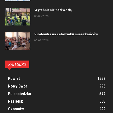
Wytchnienie nad wodą
05-08-2026
Siódemka na celowniku mieszkańców
05-08-2026
KATEGORIE
Powiat
1558
Nowy Dwór
998
Po sąsiedzku
579
Nasielsk
503
Czosnów
499