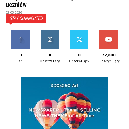
uczniów
02-03-2026
STAY CONNECTED
0
0
0
22,800
Fani
Obserwujący
Obserwujący
Subskrybujący