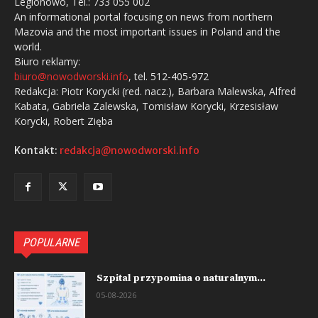
Legionowo, Tel.: 733 055 002
An informational portal focusing on news from northern
Mazovia and the most important issues in Poland and the
world.
Biuro reklamy:
biuro@nowodworski.info
, tel. 512-405-972
Redakcja: Piotr Korycki (red. nacz.), Barbara Malewska, Alfred
Kabata, Gabriela Zalewska, Tomisław Korycki, Krzesisław
Korycki, Robert Zięba
Kontakt:
redakcja@nowodworski.info
POPULARNE
Szpital przypomina o naturalnym...
05-08-2026