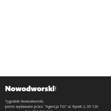
Tygodnik Nowodworski,
pismo wydawane przez: "Agencja TiO" ul. Rynek 2, 05-120