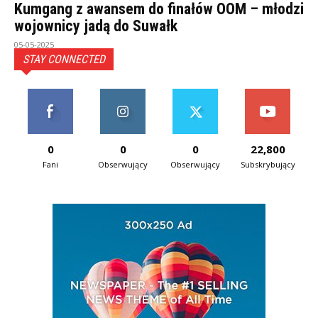
Kumgang z awansem do finałów OOM – młodzi
wojownicy jadą do Suwałk
05-05-2025
STAY CONNECTED
0
0
0
22,800
Fani
Obserwujący
Obserwujący
Subskrybujący