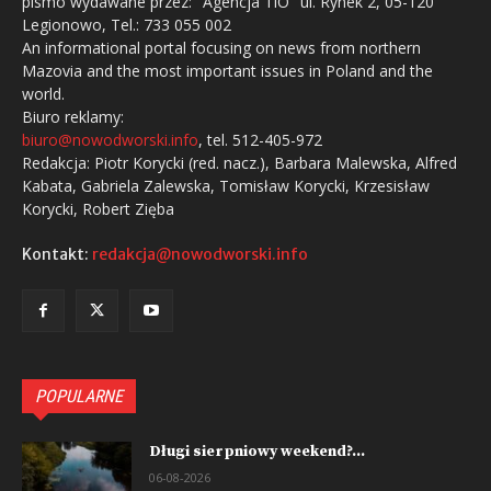
pismo wydawane przez: "Agencja TiO" ul. Rynek 2, 05-120
Legionowo, Tel.: 733 055 002
An informational portal focusing on news from northern
Mazovia and the most important issues in Poland and the
world.
Biuro reklamy:
biuro@nowodworski.info
, tel. 512-405-972
Redakcja: Piotr Korycki (red. nacz.), Barbara Malewska, Alfred
Kabata, Gabriela Zalewska, Tomisław Korycki, Krzesisław
Korycki, Robert Zięba
Kontakt:
redakcja@nowodworski.info
POPULARNE
Długi sierpniowy weekend?...
06-08-2026