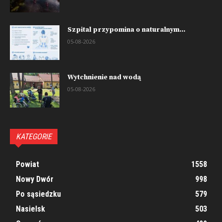
Szpital przypomina o naturalnym...
05-08-2026
Wytchnienie nad wodą
05-08-2026
KATEGORIE
Powiat
1558
Nowy Dwór
998
Po sąsiedzku
579
Nasielsk
503