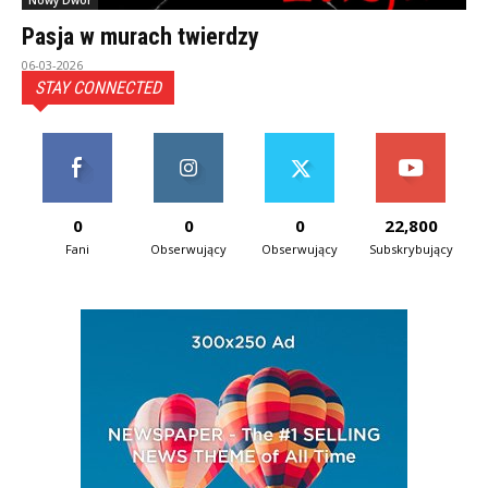
Nowy Dwór
Pasja w murach twierdzy
06-03-2026
STAY CONNECTED
0
0
0
22,800
Fani
Obserwujący
Obserwujący
Subskrybujący