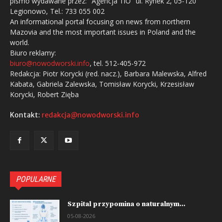
pismo wydawane przez: "Agencja TiO" ul. Rynek 2, 05-120
Legionowo, Tel.: 733 055 002
An informational portal focusing on news from northern
Mazovia and the most important issues in Poland and the
world.
Biuro reklamy:
biuro@nowodworski.info
, tel. 512-405-972
Redakcja: Piotr Korycki (red. nacz.), Barbara Malewska, Alfred
Kabata, Gabriela Zalewska, Tomisław Korycki, Krzesisław
Korycki, Robert Zięba
Kontakt:
redakcja@nowodworski.info
POPULARNE
Szpital przypomina o naturalnym...
05-08-2026