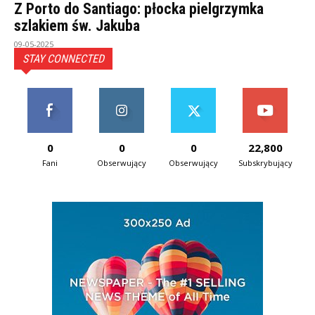
Z Porto do Santiago: płocka pielgrzymka
szlakiem św. Jakuba
09-05-2025
STAY CONNECTED
0
0
0
22,800
Fani
Obserwujący
Obserwujący
Subskrybujący