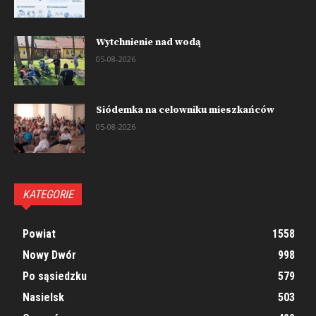
Wytchnienie nad wodą
05-08-2026
Siódemka na celowniku mieszkańców
05-08-2026
KATEGORIE
Powiat
1558
Nowy Dwór
998
Po sąsiedzku
579
Nasielsk
503