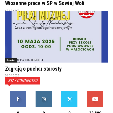
Wiosenne prace w SP w Sowiej Woli
25-05-2025
Powiat
Zagrają o puchar starosty
30-04-2025
STAY CONNECTED
0
0
0
22,800