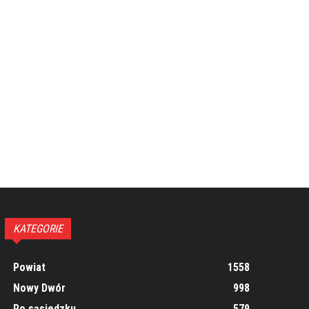
KATEGORIE
Powiat
1558
Nowy Dwór
998
Po sąsiedzku
579