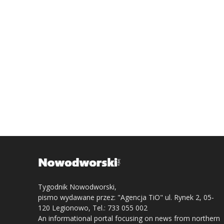
Tygodnik Nowodworski,
pismo wydawane przez: "Agencja TiO" ul. Rynek 2, 05-
120 Legionowo, Tel.: 733 055 002
An informational portal focusing on news from northern