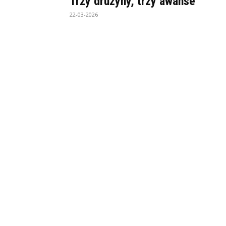
Trzy drużyny, trzy awanse
22-03-2026