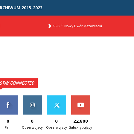
RCHIWUM 2015-2023
I
C
18.6
Nowy Dwór Mazowiecki
STAY CONNECTED
0
0
0
22,800
Fani
Obserwujący
Obserwujący
Subskrybujący