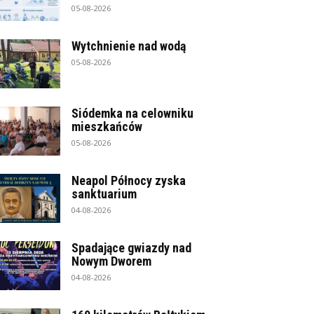
05-08-2026
Wytchnienie nad wodą
05-08-2026
Siódemka na celowniku
mieszkańców
05-08-2026
Neapol Północy zyska
sanktuarium
04-08-2026
Spadające gwiazdy nad
Nowym Dworem
04-08-2026