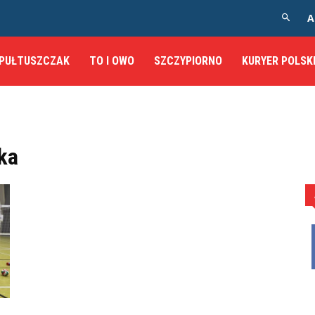
A
PUŁTUSZCZAK
TO I OWO
SZCZYPIORNO
KURYER POLSK
ka