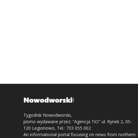
Tygodnik Nowodworski,
pismo wydawane przez: "Agencja TiO" ul. Rynek 2, 05-
120 Legionowo, Tel.: 733 055 002
An informational portal focusing on news from northern