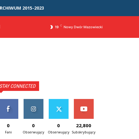
RCHIWUM 2015-2023
I
C
19
Nowy Dwór Mazowiecki
STAY CONNECTED
0
0
0
22,800
Fani
Obserwujący
Obserwujący
Subskrybujący