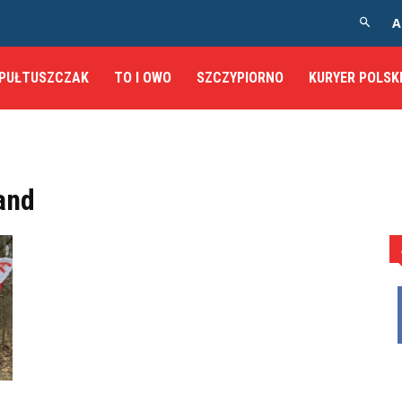
A
PUŁTUSZCZAK
TO I OWO
SZCZYPIORNO
KURYER POLSK
and