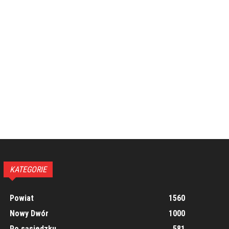
KATEGORIE
Powiat
1560
Nowy Dwór
1000
Po sąsiedzku
581