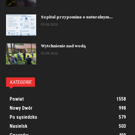
Szpital przypomina o naturalnym...
05-08-2026
Wytchnienie nad wodą
05-08-2026
KATEGORIE
Powiat
1558
Nowy Dwór
998
Po sąsiedzku
579
Nasielsk
503