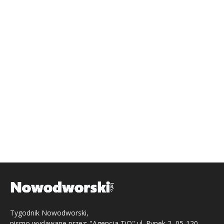
Tygodnik Nowodworski,
pismo wydawane przez: "Agencja TiO" ul. Rynek 2, 05-120