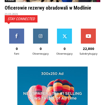
Powiat
Oficerowie rezerwy obradowali w Modlinie
23-03-2026
STAY CONNECTED
0
0
0
22,800
Fani
Obserwujący
Obserwujący
Subskrybujący