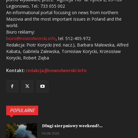
Legionowo, Tel.: 733 055 002
An informational portal focusing on news from northern
Mazovia and the most important issues in Poland and the
world.
Biuro reklamy:
biuro@nowodworski.info
, tel. 512-405-972
Redakcja: Piotr Korycki (red. nacz.), Barbara Malewska, Alfred
Kabata, Gabriela Zalewska, Tomisław Korycki, Krzesisław
Korycki, Robert Zięba
Kontakt:
redakcja@nowodworski.info
POPULARNE
Długi sierpniowy weekend?...
06-08-2026