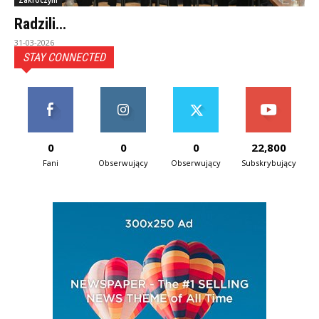
Zakroczym
Radzili…
31-03-2026
STAY CONNECTED
0
0
0
22,800
Fani
Obserwujący
Obserwujący
Subskrybujący