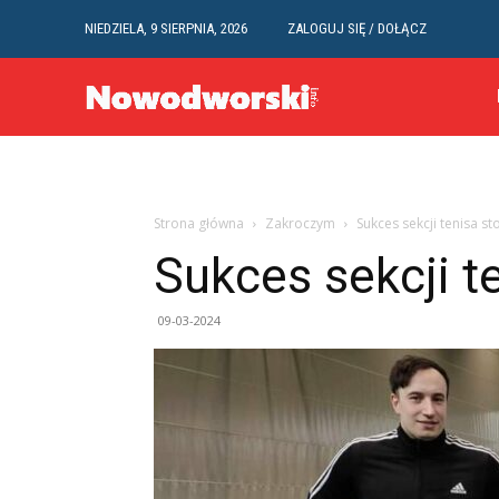
NIEDZIELA, 9 SIERPNIA, 2026
ZALOGUJ SIĘ / DOŁĄCZ
Strona główna
Zakroczym
Sukces sekcji tenisa 
Sukces sekcji 
09-03-2024