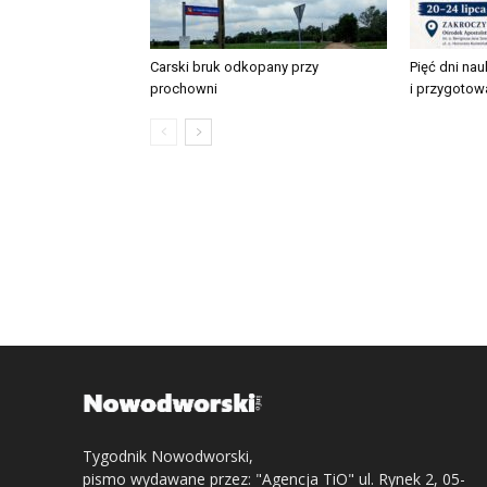
Carski bruk odkopany przy
Pięć dni nau
prochowni
i przygotow
Tygodnik Nowodworski,
pismo wydawane przez: "Agencja TiO" ul. Rynek 2, 05-