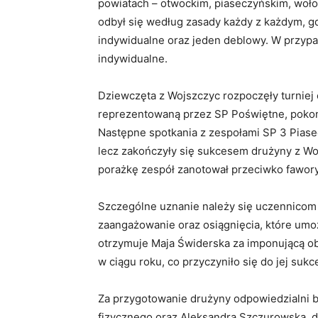
powiatach – otwockim, piaseczyńskim, woł
odbył się według zasady każdy z każdym, g
indywidualne oraz jeden deblowy. W przyp
indywidualne.
Dziewczęta z Wojszczyc rozpoczęły turniej
reprezentowaną przez SP Poświętne, pokonu
Następne spotkania z zespołami SP 3 Piase
lecz zakończyły się sukcesem drużyny z Woj
porażkę zespół zanotował przeciwko fawory
Szczególne uznanie należy się uczennicom kl
zaangażowanie oraz osiągnięcia, które umo
otrzymuje Maja Świderska za imponującą obe
w ciągu roku, co przyczyniło się do jej su
Za przygotowanie drużyny odpowiedzialni b
fizycznego oraz Aleksandra Szczurowska, 