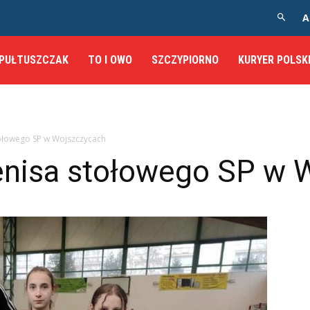
A
PUŁTUSZCZAK
TO I OWO
SZCZYPIORNO
KURYER POLSK
stołowego SP w Wojszczycach
tenisa stołowego SP w 