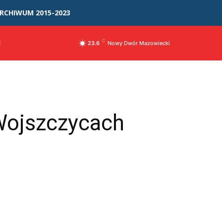
RCHIWUM 2015-2023
I
C
23.6
Nowy Dwór Mazowiecki
Wojszczycach