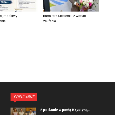
ki, modlitwy
Burmistrz Ciecierski z wotum
ania
zaufania
POPULARNE
Spotkanie z panią Krystyną...