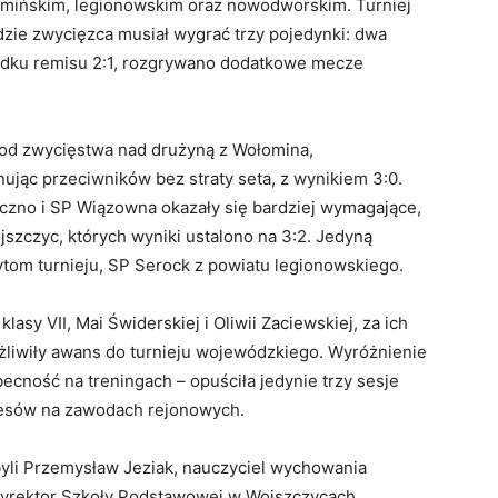
omińskim, legionowskim oraz nowodworskim. Turniej
dzie zwycięzca musiał wygrać trzy pojedynki: dwa
adku remisu 2:1, rozgrywano dodatkowe mecze
 od zwycięstwa nad drużyną z Wołomina,
jąc przeciwników bez straty seta, z wynikiem 3:0.
czno i SP Wiązowna okazały się bardziej wymagające,
szczyc, których wyniki ustalono na 3:2. Jedyną
tom turnieju, SP Serock z powiatu legionowskiego.
asy VII, Mai Świderskiej i Oliwii Zaciewskiej, za ich
żliwiły awans do turnieju wojewódzkiego. Wyróżnienie
cność na treningach – opuściła jedynie trzy sesje
kcesów na zawodach rejonowych.
yli Przemysław Jeziak, nauczyciel wychowania
dyrektor Szkoły Podstawowej w Wojszczycach,